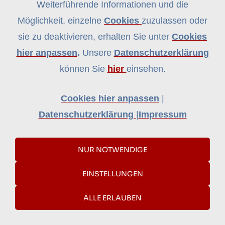
Weiterführende Informationen und die
IMPRESSUM
DATENSCHUTZERKLÄRUNG
COOKIES
Möglichkeit, einzelne
Cookies
zuzulassen oder
sie zu deaktivieren, erhalten Sie unter
Cookies
hier anpassen
.
Unsere
Datenschutzerklärung
können Sie
hier
einsehen.
Cookies hier anpassen
|
Datenschutzerklärung
|
Impressum
NUR NOTWENDIGE
EINSTELLUNGEN
ALLE ERLAUBEN